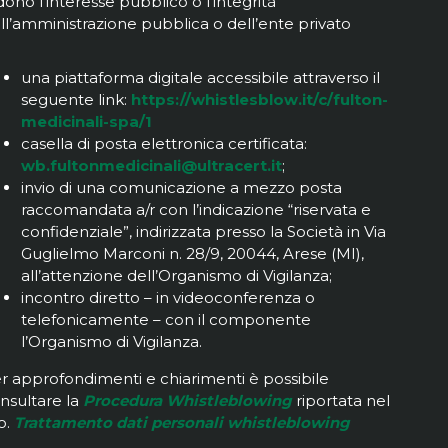
dono l’interesse pubblico o l’integrità
ll’amministrazione pubblica o dell’ente privato
una piattaforma digitale accessibile attraverso il
seguente link:
https://whistlesblow.it/c/fulton-
medicinali-spa/1
casella di posta elettronica certificata:
wb.fultonmedicinali@ultracert.it
;
invio di una comunicazione a mezzo posta
raccomandata a/r con l’indicazione “riservata e
confidenziale”, indirizzata presso la Società in Via
Guglielmo Marconi n. 28/9, 20044, Arese (MI),
all’attenzione dell’Organismo di Vigilanza;
incontro diretto – in videoconferenza o
telefonicamente – con il componente
l’Organismo di Vigilanza.
r approfondimenti e chiarimenti è possibile
nsultare la
Procedura Whistleblowing
riportata nel
to.
Trattamento dati personali whistleblowing