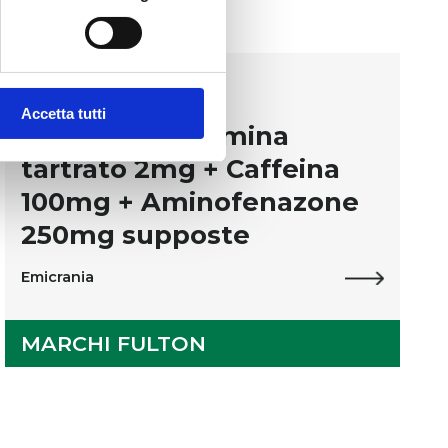
Farmaci
Accetta tutti
VIRDEX Ergotamina
tartrato 2mg + Caffeina
100mg + Aminofenazone
250mg supposte
Emicrania
MARCHI FULTON