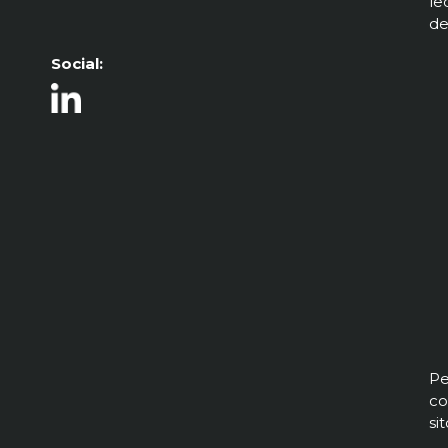
le
de
Social:
Pe
co
si