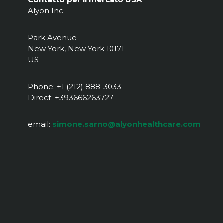
Alyon Inc
Park Avenue
New York, New York 10171
US
Phone: +1 (212) 888-3033
Direct: +393666263727
email:
simone.sarno@alyonhealthcare.com