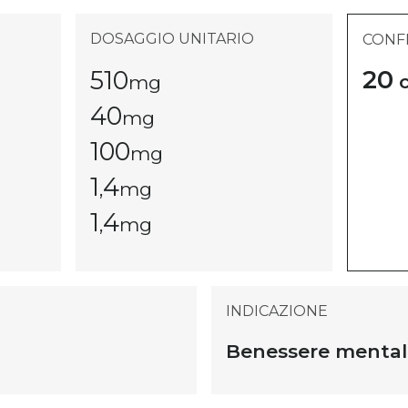
DOSAGGIO UNITARIO
CONF
20
510
c
mg
40
mg
100
mg
1
4
,
mg
1
4
,
mg
INDICAZIONE
Benessere mental