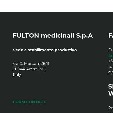
FULTON medicinali S.p.A
F
Sede e stabilimento produttivo
Fu
fa
+3
Via G. Marconi 28/9
tu
20044 Arese (MI)
av
Italy
S
W
FORM CONTACT
Pe