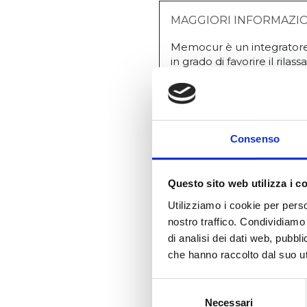
MAGGIORI INFORMAZI
Memocur è un integratore 
in grado di favorire il ril
funzioni cognitive. Il Gink
microcircolo. Lo Zenzero c
normale circolazione del s
corretta funzionalità dei v
vitamine B2 e B6 contribu
Consenso
Questo sito web utilizza i c
Utilizziamo i cookie per perso
nostro traffico. Condividiamo 
di analisi dei dati web, pubbl
che hanno raccolto dal suo uti
Selezione
Necessari
del