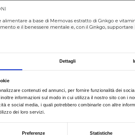
ONI
alimentare a base di Memovas estratto di Ginkgo e vitami
assamento e il benessere mentale e, con il Ginkgo, supportare
go inoltre svolge un’azione antiossidante e contribuisce alla f
ontribuisce alla regolare funzionalità dell’apparato cardiova
angue. La vitamina C contribuisce alla formazione del coll
asi sanguigni e, con la vitamina B6, alla normale funzione psi
iscono al normale funzionamento del sistema nervoso.
Dettagli
ookie
nalizzare contenuti ed annunci, per fornire funzionalità dei socia
inoltre informazioni sul modo in cui utilizza il nostro sito con i 
icità e social media, i quali potrebbero combinarle con altre inform
lizzo dei loro servizi.
Prodotti correlati
Preferenze
Statistiche