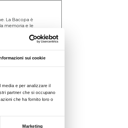
ne. La Bacopa è
 la memoria e le
unzionalità del
scolare e alla
agene per la
cologica. Le
Informazioni sui cookie
l media e per analizzare il
nostri partner che si occupano
azioni che ha fornito loro o
Marketing