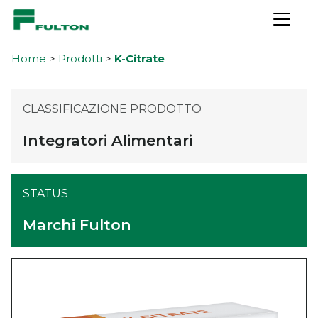
IT
EN
Chi siamo
Home
>
Prodotti
>
K-Citrate
Storia
Principi di Condotta
CLASSIFICAZIONE PRODOTTO
Sicurezza e ambiente
Integratori Alimentari
Segnalazioni Whistleblowing
Trattamento dati Whistleblowing
STATUS
Filiale U.S.A
I nostri partner
Marchi Fulton
Informativa privacy
Fornitore
Cliente