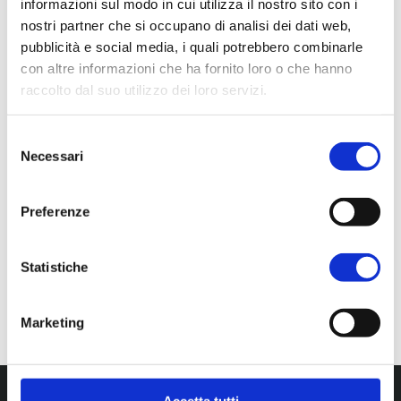
informazioni sul modo in cui utilizza il nostro sito con i
nostri partner che si occupano di analisi dei dati web,
MARCHI FULTON
pubblicità e social media, i quali potrebbero combinarle
con altre informazioni che ha fornito loro o che hanno
raccolto dal suo utilizzo dei loro servizi.
Farmaci
Selezione
Levofloxacina 500mg
Necessari
del
consenso
compresse
Preferenze
Infezioni batteriche
Statistiche
CONTRACT MANUFACTURING
Marketing