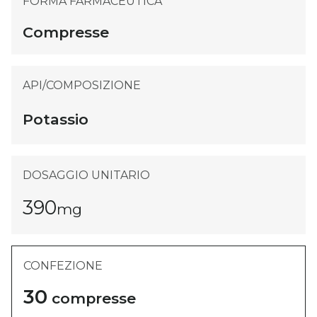
FORMA FARMACEUTICA
Farmacovigilanza
Compresse
Contatti
API/COMPOSIZIONE
Lavora in Fulton
Potassio
DOSAGGIO UNITARIO
390
mg
CONFEZIONE
30
compresse