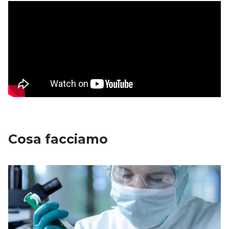
CDMO
Perchè scegliere Fulton
Perché sviluppare prodotti conto terzi
Ricerca e sviluppo
Offerta produttiva
Prodotti
Cosa facciamo
Farmaci
Integratori alimentari
Dispositivi medici
News