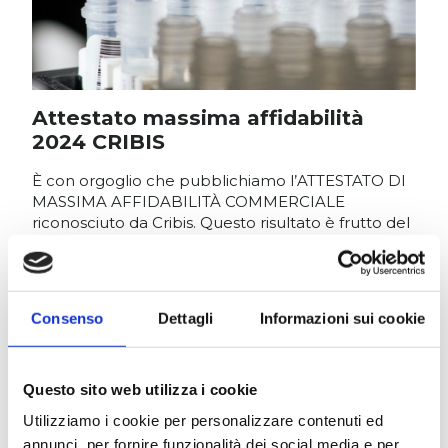
Attestato massima affidabilità
2024 CRIBIS
È con orgoglio che pubblichiamo l’ATTESTATO DI
MASSIMA AFFIDABILITÀ COMMERCIALE
riconosciuto da Cribis. Questo risultato è frutto del
continuo e rigoroso impegno che alimenta lo
sviluppo, il benessere e il progresso dell’Azienda.
Consenso
Dettagli
Informazioni sui cookie
SCOPRI DI PIÙ
Questo sito web utilizza i cookie
Utilizziamo i cookie per personalizzare contenuti ed
annunci, per fornire funzionalità dei social media e per