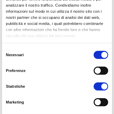
Notizie
Archivio Notizie
analizzare il nostro traffico. Condividiamo inoltre
informazioni sul modo in cui utilizza il nostro sito con i
nostri partner che si occupano di analisi dei dati web,
pubblicità e social media, i quali potrebbero combinarle
con altre informazioni che ha fornito loro o che hanno
raccolto dal suo utilizzo dei loro servizi.
Selezione
Necessari
del
consenso
Luglio 24, 2026
• Eventi
Preferenze
FULTON AL CPHI 2026
Statistiche
Fulton sarà presente al prossimo CPHI
Worldwide 2026 che si svolgerà a Milano
presso Fiera Milano dal 6 al 8 ottobre. Puoi
Marketing
venire a trovarci...