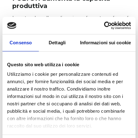
produttiva
Investendo nella realizzazione di una terza linea di
produzione completamente automatizzata,
Fulton aumenterà la capacità produttiva annuale
di 60 milioni di supposte/ovuli a partire dal...
Consenso
Dettagli
Informazioni sui cookie
Questo sito web utilizza i cookie
Utilizziamo i cookie per personalizzare contenuti ed
annunci, per fornire funzionalità dei social media e per
analizzare il nostro traffico. Condividiamo inoltre
informazioni sul modo in cui utilizza il nostro sito con i
Aprile 23, 2025
• Novità
nostri partner che si occupano di analisi dei dati web,
pubblicità e social media, i quali potrebbero combinarle
FULTON e Fondazione Rosangela
con altre informazioni che ha fornito loro o che hanno
D’Ambrosio
raccolto dal suo utilizzo dei loro servizi.
FULTON MEDICINALI da 14 anni a fianco di