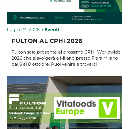
CDMO
Perchè scegliere Fulton
Luglio 24, 2026
• Eventi
Perché sviluppare prodotti conto terzi
FULTON AL CPHI 2026
Ricerca e sviluppo
Offerta produttiva
Fulton sarà presente al prossimo CPHI Worldwide
2026 che si svolgerà a Milano presso Fiera Milano
dal 6 al 8 ottobre. Puoi venire a trovarci...
Prodotti
Farmaci
Integratori alimentari
Dispositivi medici
News