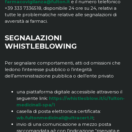
farmacovigilanza@fulton.it
e il numero telefonico
+39 333 7336518, disponibile 24 ore su 24, relativi a
tutte le problematiche relative alle segnalazioni di
avversità ai farmaci.
SEGNALAZIONI
WHISTLEBLOWING
Per segnalare comportamenti, atti od omissioni che
ledono l’interesse pubblico o l’integrità
dell’amministrazione pubblica o dell’ente privato
una piattaforma digitale accessibile attraverso il
seguente link:
https://whistlesblow.it/c/fulton-
medicinali-spa/1
casella di posta elettronica certificata:
wb.fultonmedicinali@ultracert.it
;
invio di una comunicazione a mezzo posta
raccomandata a/r con l’indicazione “riservata e