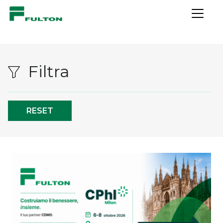
IT
EN
Chi siamo
Storia
Filtra
Principi di Condotta
Sicurezza e ambiente
Segnalazioni Whistleblowing
RESET
Trattamento dati Whistleblowing
Filiale U.S.A
I nostri partner
Informativa privacy
Fornitore
Cliente