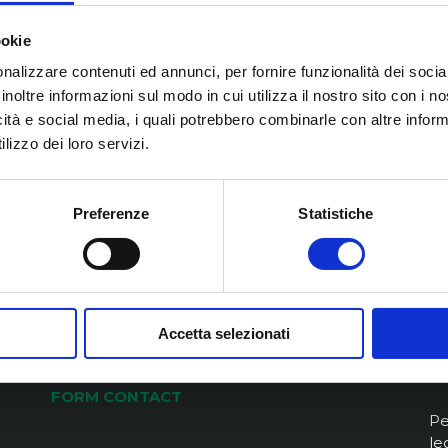
ookie
nalizzare contenuti ed annunci, per fornire funzionalità dei socia
inoltre informazioni sul modo in cui utilizza il nostro sito con i 
icità e social media, i quali potrebbero combinarle con altre inform
FULTON medicinali S.p.A
F
lizzo dei loro servizi.
Sede e stabilimento produttivo
Fu
fa
Preferenze
Statistiche
+3
Via G. Marconi 28/9
tu
20044 Arese (MI)
av
Italy
S
Accetta selezionati
W
FORM CONTACT
Pe
le