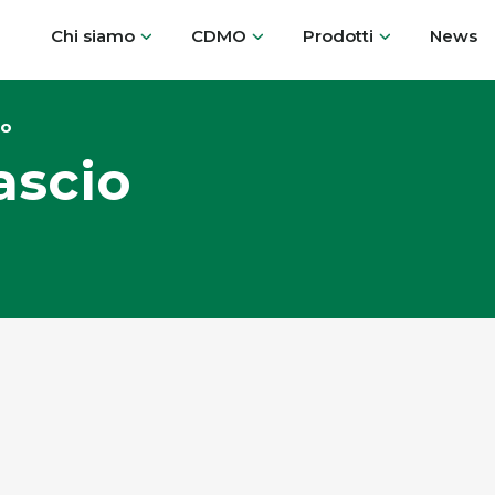
Chi siamo
CDMO
Prodotti
News
to
ascio