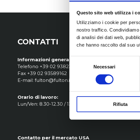
Questo sito web utilizza i c
Utilizziamo i cookie per perso
nostro traffico. Condividiamo 
di analisi dei dati web, pubbl
CONTATTI
che hanno raccolto dal suo uti
Informazioni generali:
Selezione
Telefono +39 02 9382371
Necessari
del
Fax +39 02 93589162
consenso
E-mail: fulton@fulton.it
Orario di lavoro:
Lun/Ven: 8.30-12.30 / 13.15-17.00
Rifiuta
Contatto per il mercato USA