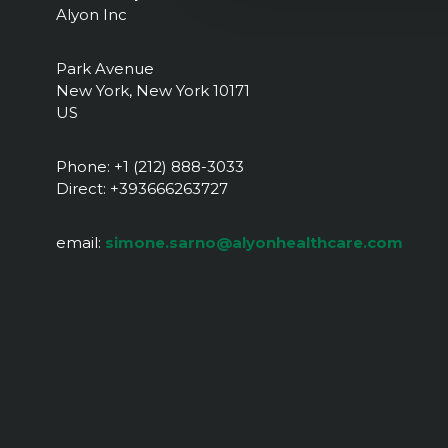
Alyon Inc
Park Avenue
New York, New York 10171
US
Phone: +1 (212) 888-3033
Direct: +393666263727
email:
simone.sarno@alyonhealthcare.com