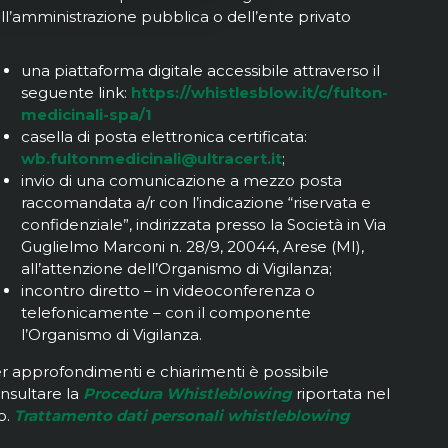
ll’amministrazione pubblica o dell’ente privato
una piattaforma digitale accessibile attraverso il
seguente link:
https://whistlesblow.it/c/fulton-
medicinali-spa/1
casella di posta elettronica certificata:
wb.fultonmedicinali@ultracert.it
;
invio di una comunicazione a mezzo posta
raccomandata a/r con l’indicazione “riservata e
confidenziale”, indirizzata presso la Società in Via
Guglielmo Marconi n. 28/9, 20044, Arese (MI),
all’attenzione dell’Organismo di Vigilanza;
incontro diretto – in videoconferenza o
telefonicamente – con il componente
l’Organismo di Vigilanza.
r approfondimenti e chiarimenti è possibile
nsultare la
Procedura Whistleblowing
riportata nel
to.
Trattamento dati personali whistleblowing