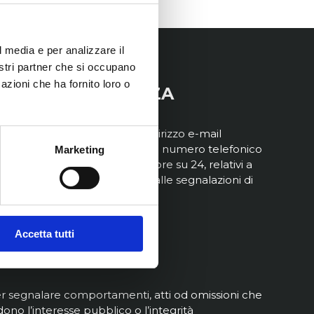
l media e per analizzare il
nostri partner che si occupano
azioni che ha fornito loro o
ARMACOVIGILANZA
lton mette a disposizione l’indirizzo e-mail
rmacovigilanza@fulton.it
e il numero telefonico
Marketing
9 333 7336518, disponibile 24 ore su 24, relativi a
tte le problematiche relative alle segnalazioni di
versità ai farmaci.
EGNALAZIONI
Accetta tutti
HISTLEBLOWING
r segnalare comportamenti, atti od omissioni che
dono l’interesse pubblico o l’integrità