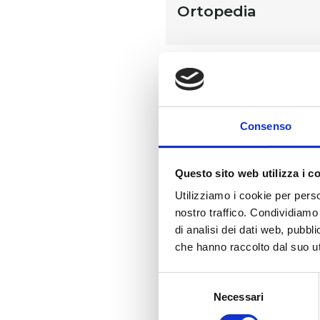
Ortopedia
MAGGIORI INFORMAZI
Ful Artiflex è un integrato
vegetali di Artiglio del di
Consenso
cartilagini articolari, l’Art
mantenimento di ossa san
Questo sito web utilizza i c
Utilizziamo i cookie per perso
nostro traffico. Condividiamo 
di analisi dei dati web, pubbl
che hanno raccolto dal suo uti
Selezione
Necessari
del
consenso