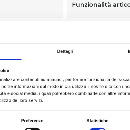
Funzionalità artic
ONI
re alimentare di Calcio, Glucosamina e Collagene di tipo II, c
avolo e Spirea. La Glucosamina e il Collagene di tipo II sono
Dettagli
iglio del diavolo supporta la funzionalità articolare, il calcio è 
e.
ookie
nalizzare contenuti ed annunci, per fornire funzionalità dei socia
inoltre informazioni sul modo in cui utilizza il nostro sito con i 
icità e social media, i quali potrebbero combinarle con altre inform
lizzo dei loro servizi.
Prodotti correlati
Preferenze
Statistiche