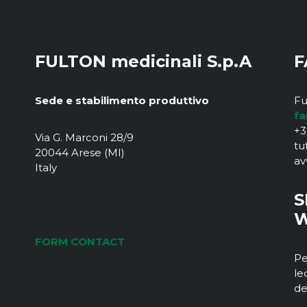
FULTON medicinali S.p.A
F
Sede e stabilimento produttivo
Fu
fa
+3
Via G. Marconi 28/9
tu
20044 Arese (MI)
av
Italy
S
W
FORM CONTACT
Pe
le
de