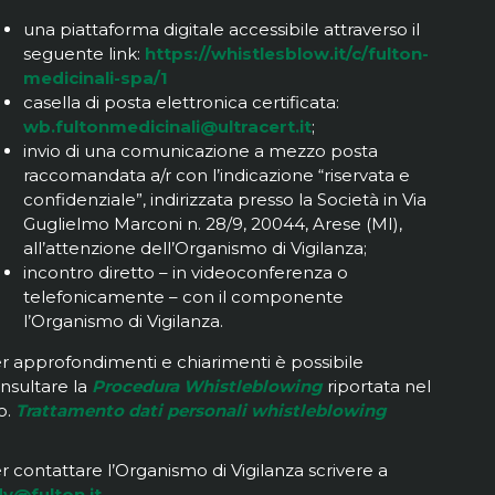
una piattaforma digitale accessibile attraverso il
seguente link:
https://whistlesblow.it/c/fulton-
medicinali-spa/1
casella di posta elettronica certificata:
wb.fultonmedicinali@ultracert.it
;
invio di una comunicazione a mezzo posta
raccomandata a/r con l’indicazione “riservata e
confidenziale”, indirizzata presso la Società in Via
Guglielmo Marconi n. 28/9, 20044, Arese (MI),
all’attenzione dell’Organismo di Vigilanza;
incontro diretto – in videoconferenza o
telefonicamente – con il componente
l’Organismo di Vigilanza.
r approfondimenti e chiarimenti è possibile
nsultare la
Procedura Whistleblowing
riportata nel
to.
Trattamento dati personali whistleblowing
r contattare l’Organismo di Vigilanza scrivere a
v@fulton.it
.