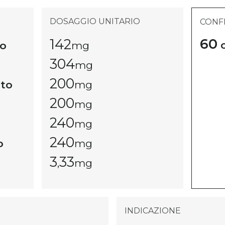
DOSAGGIO UNITARIO
CONF
60
142
c
to
mg
304
mg
200
ato
mg
200
mg
240
mg
240
o
mg
3
33
,
mg
INDICAZIONE